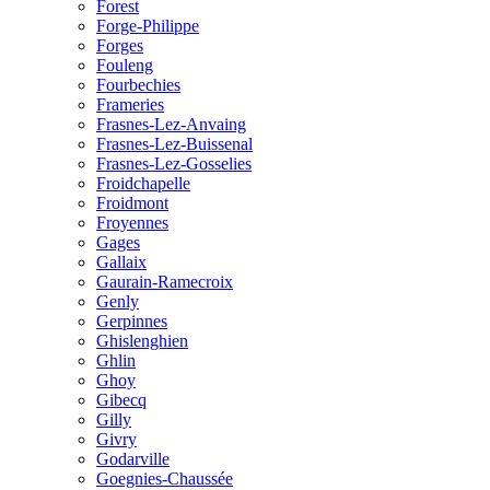
Forest
Forge-Philippe
Forges
Fouleng
Fourbechies
Frameries
Frasnes-Lez-Anvaing
Frasnes-Lez-Buissenal
Frasnes-Lez-Gosselies
Froidchapelle
Froidmont
Froyennes
Gages
Gallaix
Gaurain-Ramecroix
Genly
Gerpinnes
Ghislenghien
Ghlin
Ghoy
Gibecq
Gilly
Givry
Godarville
Goegnies-Chaussée