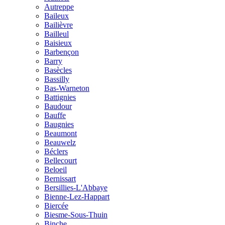
Autreppe
Baileux
Bailièvre
Bailleul
Baisieux
Barbençon
Barry
Basècles
Bassilly
Bas-Warneton
Battignies
Baudour
Bauffe
Baugnies
Beaumont
Beauwelz
Béclers
Bellecourt
Beloeil
Bernissart
Bersillies-L'Abbaye
Bienne-Lez-Happart
Biercée
Biesme-Sous-Thuin
Binche