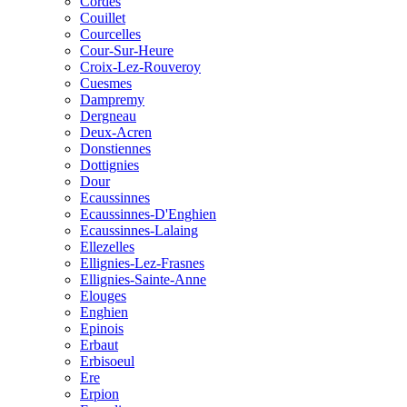
Cordes
Couillet
Courcelles
Cour-Sur-Heure
Croix-Lez-Rouveroy
Cuesmes
Dampremy
Dergneau
Deux-Acren
Donstiennes
Dottignies
Dour
Ecaussinnes
Ecaussinnes-D'Enghien
Ecaussinnes-Lalaing
Ellezelles
Ellignies-Lez-Frasnes
Ellignies-Sainte-Anne
Elouges
Enghien
Epinois
Erbaut
Erbisoeul
Ere
Erpion