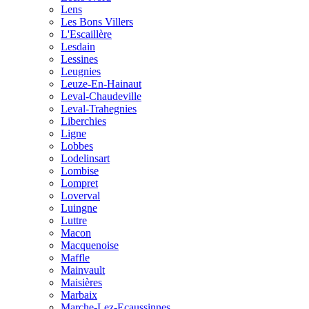
Lens
Les Bons Villers
L'Escaillère
Lesdain
Lessines
Leugnies
Leuze-En-Hainaut
Leval-Chaudeville
Leval-Trahegnies
Liberchies
Ligne
Lobbes
Lodelinsart
Lombise
Lompret
Loverval
Luingne
Luttre
Macon
Macquenoise
Maffle
Mainvault
Maisières
Marbaix
Marche-Lez-Ecaussinnes