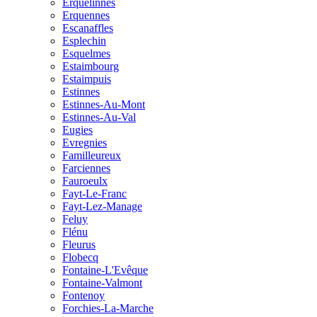
Erquelinnes
Erquennes
Escanaffles
Esplechin
Esquelmes
Estaimbourg
Estaimpuis
Estinnes
Estinnes-Au-Mont
Estinnes-Au-Val
Eugies
Evregnies
Familleureux
Farciennes
Fauroeulx
Fayt-Le-Franc
Fayt-Lez-Manage
Feluy
Flénu
Fleurus
Flobecq
Fontaine-L'Evêque
Fontaine-Valmont
Fontenoy
Forchies-La-Marche