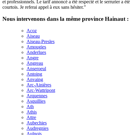
et professionnels. Le tarif annoncé a été respecté et le serrurier a été
courtois. Je referai appel à eux sans hésiter.”
Nous intervenons dans la même province Hainaut :
Acoz
Aiseau
Aiseau-Presles
Amougies
Anderlues
Angre
Angreau
Anseroeul
Antoing
Anvaing
Arc-Ainières
Arc-Wattripont
Arquennes
Asquillies
Ath
Athis
Attre
Aubechies
Audregnies
Aulnois