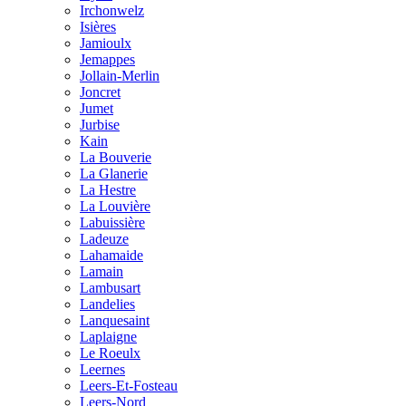
Irchonwelz
Isières
Jamioulx
Jemappes
Jollain-Merlin
Joncret
Jumet
Jurbise
Kain
La Bouverie
La Glanerie
La Hestre
La Louvière
Labuissière
Ladeuze
Lahamaide
Lamain
Lambusart
Landelies
Lanquesaint
Laplaigne
Le Roeulx
Leernes
Leers-Et-Fosteau
Leers-Nord