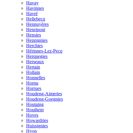
Havay
Havinnes
Havré
Hellebecq
Hennuyères
Henripont
Hensies
Heppignies
Herchies
Hérinnes-Lez-Pecq
Herquegies
Herseaux
Hertain
Hollain
Honnelles
Hornu
Horrues
Houdeng-Aimeries
Houdeng-Goegnies
Houtaing
Houthem
Hoves
Howardries
Huissignies
Hyon