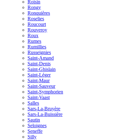
Roisin
Rongy
Ronquières
Roselies
Roucourt
Rouveroy
Roux
Rumes
Rumillies
Russeignies
Saint-Amand
Saint-Denis
Saint-Ghislain
Saint-Léger
Saint-Maur
Saint-Sauveur
Saint-Symphorien
Saint-Vaast
Salles
Sars-La-Bruyère
Sars-La-Buissière
Sautin
Seloignes
Seneffe
Silly