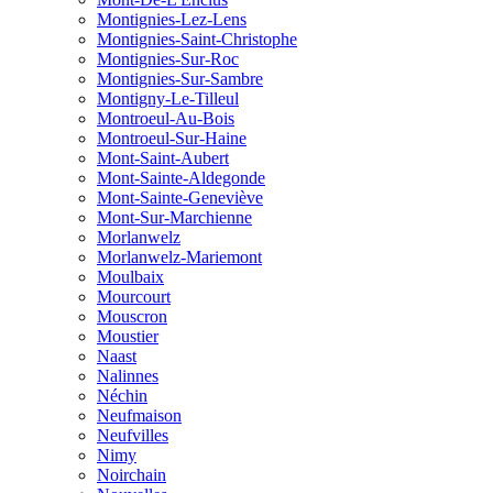
Montignies-Lez-Lens
Montignies-Saint-Christophe
Montignies-Sur-Roc
Montignies-Sur-Sambre
Montigny-Le-Tilleul
Montroeul-Au-Bois
Montroeul-Sur-Haine
Mont-Saint-Aubert
Mont-Sainte-Aldegonde
Mont-Sainte-Geneviève
Mont-Sur-Marchienne
Morlanwelz
Morlanwelz-Mariemont
Moulbaix
Mourcourt
Mouscron
Moustier
Naast
Nalinnes
Néchin
Neufmaison
Neufvilles
Nimy
Noirchain