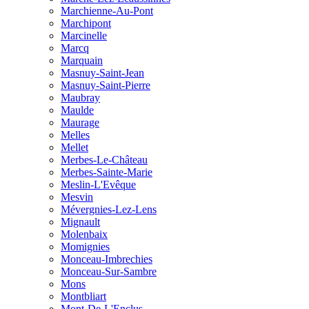
Marchienne-Au-Pont
Marchipont
Marcinelle
Marcq
Marquain
Masnuy-Saint-Jean
Masnuy-Saint-Pierre
Maubray
Maulde
Maurage
Melles
Mellet
Merbes-Le-Château
Merbes-Sainte-Marie
Meslin-L'Evêque
Mesvin
Mévergnies-Lez-Lens
Mignault
Molenbaix
Momignies
Monceau-Imbrechies
Monceau-Sur-Sambre
Mons
Montbliart
Mont-De-L'Enclus