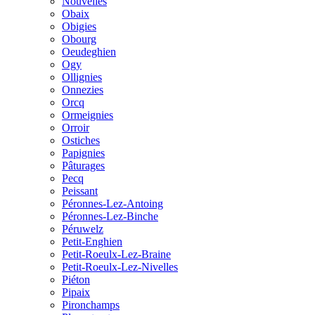
Nouvelles
Obaix
Obigies
Obourg
Oeudeghien
Ogy
Ollignies
Onnezies
Orcq
Ormeignies
Orroir
Ostiches
Papignies
Pâturages
Pecq
Peissant
Péronnes-Lez-Antoing
Péronnes-Lez-Binche
Péruwelz
Petit-Enghien
Petit-Roeulx-Lez-Braine
Petit-Roeulx-Lez-Nivelles
Piéton
Pipaix
Pironchamps