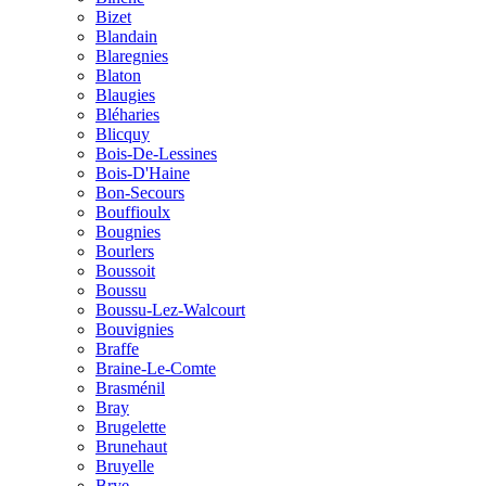
Bizet
Blandain
Blaregnies
Blaton
Blaugies
Bléharies
Blicquy
Bois-De-Lessines
Bois-D'Haine
Bon-Secours
Bouffioulx
Bougnies
Bourlers
Boussoit
Boussu
Boussu-Lez-Walcourt
Bouvignies
Braffe
Braine-Le-Comte
Brasménil
Bray
Brugelette
Brunehaut
Bruyelle
Brye