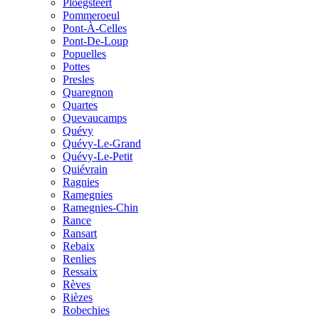
Ploegsteert
Pommeroeul
Pont-À-Celles
Pont-De-Loup
Popuelles
Pottes
Presles
Quaregnon
Quartes
Quevaucamps
Quévy
Quévy-Le-Grand
Quévy-Le-Petit
Quiévrain
Ragnies
Ramegnies
Ramegnies-Chin
Rance
Ransart
Rebaix
Renlies
Ressaix
Rèves
Rièzes
Robechies