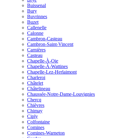
Buissenal
Bury
Buvrinnes
Buzet
Callenelle
Calonne
Cambron-Casteau
Cambron-Saint-Vincent
Carnières
Casteau
Chapelle-À-Oie
Chapelle-À-Wattines
Chapelle-Lez-Herlaimont
Charleroi
Châtelet
Châtelineau
Chaussée-Notre-Dame-Louvignies
Chercq
Chièvres
Chimay
Ciply
Colfontaine
Comines
Comines-Warneton