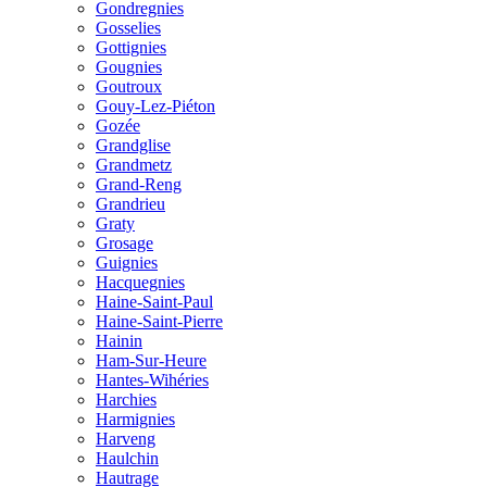
Gondregnies
Gosselies
Gottignies
Gougnies
Goutroux
Gouy-Lez-Piéton
Gozée
Grandglise
Grandmetz
Grand-Reng
Grandrieu
Graty
Grosage
Guignies
Hacquegnies
Haine-Saint-Paul
Haine-Saint-Pierre
Hainin
Ham-Sur-Heure
Hantes-Wihéries
Harchies
Harmignies
Harveng
Haulchin
Hautrage