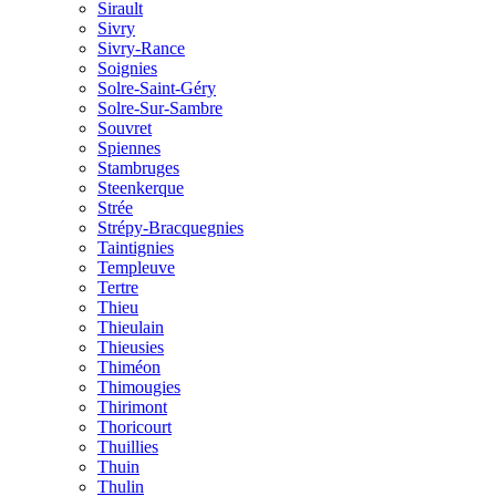
Sirault
Sivry
Sivry-Rance
Soignies
Solre-Saint-Géry
Solre-Sur-Sambre
Souvret
Spiennes
Stambruges
Steenkerque
Strée
Strépy-Bracquegnies
Taintignies
Templeuve
Tertre
Thieu
Thieulain
Thieusies
Thiméon
Thimougies
Thirimont
Thoricourt
Thuillies
Thuin
Thulin