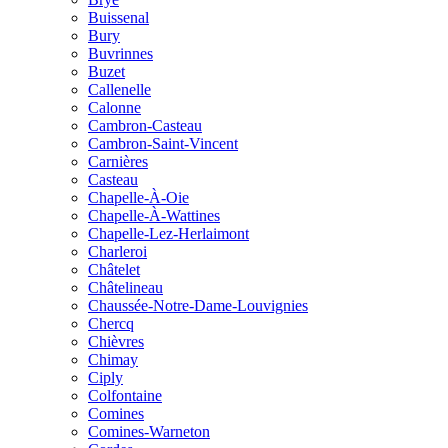
Buissenal
Bury
Buvrinnes
Buzet
Callenelle
Calonne
Cambron-Casteau
Cambron-Saint-Vincent
Carnières
Casteau
Chapelle-À-Oie
Chapelle-À-Wattines
Chapelle-Lez-Herlaimont
Charleroi
Châtelet
Châtelineau
Chaussée-Notre-Dame-Louvignies
Chercq
Chièvres
Chimay
Ciply
Colfontaine
Comines
Comines-Warneton