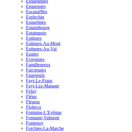
Erquelinnes
Erquennes
Escanaffles
Esplechin
Esquelmes
Estaimbourg
Estaimpuis
Estinnes
Estinnes-Au-Mont
Estinnes-Au-Val
Eugies
Evregnies
Familleureux
Farciennes
Fauroeulx
Fayt-Le-Franc
Fayt-Lez-Manage
Feluy
Flénu
Fleurus
Flobecq
Fontaine-L'Evêque
Fontaine-Valmont
Fontenoy
Forchies-La-Marche