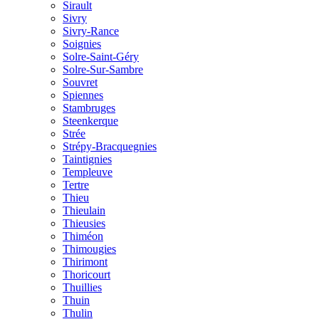
Sirault
Sivry
Sivry-Rance
Soignies
Solre-Saint-Géry
Solre-Sur-Sambre
Souvret
Spiennes
Stambruges
Steenkerque
Strée
Strépy-Bracquegnies
Taintignies
Templeuve
Tertre
Thieu
Thieulain
Thieusies
Thiméon
Thimougies
Thirimont
Thoricourt
Thuillies
Thuin
Thulin