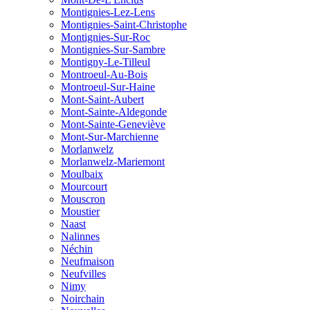
Montignies-Lez-Lens
Montignies-Saint-Christophe
Montignies-Sur-Roc
Montignies-Sur-Sambre
Montigny-Le-Tilleul
Montroeul-Au-Bois
Montroeul-Sur-Haine
Mont-Saint-Aubert
Mont-Sainte-Aldegonde
Mont-Sainte-Geneviève
Mont-Sur-Marchienne
Morlanwelz
Morlanwelz-Mariemont
Moulbaix
Mourcourt
Mouscron
Moustier
Naast
Nalinnes
Néchin
Neufmaison
Neufvilles
Nimy
Noirchain