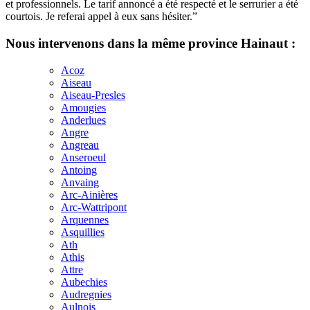
et professionnels. Le tarif annoncé a été respecté et le serrurier a été
courtois. Je referai appel à eux sans hésiter.”
Nous intervenons dans la même province Hainaut :
Acoz
Aiseau
Aiseau-Presles
Amougies
Anderlues
Angre
Angreau
Anseroeul
Antoing
Anvaing
Arc-Ainières
Arc-Wattripont
Arquennes
Asquillies
Ath
Athis
Attre
Aubechies
Audregnies
Aulnois