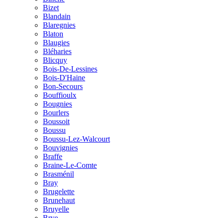
Bizet
Blandain
Blaregnies
Blaton
Blaugies
Bléharies
Blicquy
Bois-De-Lessines
Bois-D'Haine
Bon-Secours
Bouffioulx
Bougnies
Bourlers
Boussoit
Boussu
Boussu-Lez-Walcourt
Bouvignies
Braffe
Braine-Le-Comte
Brasménil
Bray
Brugelette
Brunehaut
Bruyelle
Brye