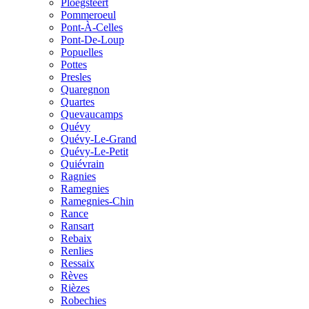
Ploegsteert
Pommeroeul
Pont-À-Celles
Pont-De-Loup
Popuelles
Pottes
Presles
Quaregnon
Quartes
Quevaucamps
Quévy
Quévy-Le-Grand
Quévy-Le-Petit
Quiévrain
Ragnies
Ramegnies
Ramegnies-Chin
Rance
Ransart
Rebaix
Renlies
Ressaix
Rèves
Rièzes
Robechies