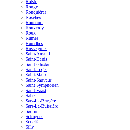
Roisin
Rongy
Ronquières
Roselies
Roucourt
Rouveroy
Roux
Rumes
Rumillies
Russeignies
Saint-Amand
Saint-Denis
Saint-Ghislain
Saint-Léger
Saint-Maur
Saint-Sauveur
Saint-Symphorien
Saint-Vaast
Salles
Sars-La-Bruyère
Sars-La-Buissière
Sautin
Seloignes
Seneffe
Silly