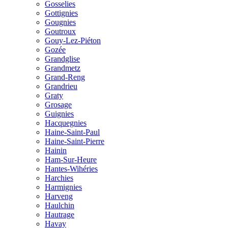
Gosselies
Gottignies
Gougnies
Goutroux
Gouy-Lez-Piéton
Gozée
Grandglise
Grandmetz
Grand-Reng
Grandrieu
Graty
Grosage
Guignies
Hacquegnies
Haine-Saint-Paul
Haine-Saint-Pierre
Hainin
Ham-Sur-Heure
Hantes-Wihéries
Harchies
Harmignies
Harveng
Haulchin
Hautrage
Havay