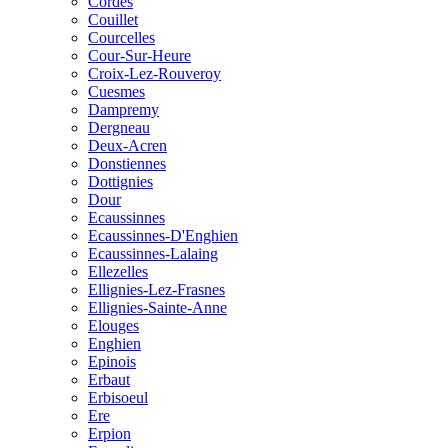
Cordes
Couillet
Courcelles
Cour-Sur-Heure
Croix-Lez-Rouveroy
Cuesmes
Dampremy
Dergneau
Deux-Acren
Donstiennes
Dottignies
Dour
Ecaussinnes
Ecaussinnes-D'Enghien
Ecaussinnes-Lalaing
Ellezelles
Ellignies-Lez-Frasnes
Ellignies-Sainte-Anne
Elouges
Enghien
Epinois
Erbaut
Erbisoeul
Ere
Erpion