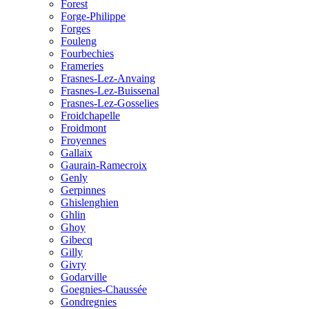
Forest
Forge-Philippe
Forges
Fouleng
Fourbechies
Frameries
Frasnes-Lez-Anvaing
Frasnes-Lez-Buissenal
Frasnes-Lez-Gosselies
Froidchapelle
Froidmont
Froyennes
Gallaix
Gaurain-Ramecroix
Genly
Gerpinnes
Ghislenghien
Ghlin
Ghoy
Gibecq
Gilly
Givry
Godarville
Goegnies-Chaussée
Gondregnies