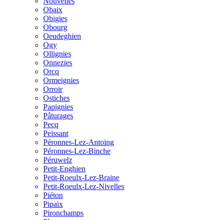
Nouvelles
Obaix
Obigies
Obourg
Oeudeghien
Ogy
Ollignies
Onnezies
Orcq
Ormeignies
Orroir
Ostiches
Papignies
Pâturages
Pecq
Peissant
Péronnes-Lez-Antoing
Péronnes-Lez-Binche
Péruwelz
Petit-Enghien
Petit-Roeulx-Lez-Braine
Petit-Roeulx-Lez-Nivelles
Piéton
Pipaix
Pironchamps