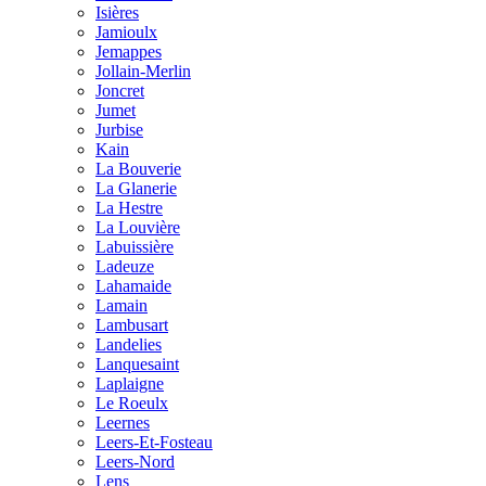
Isières
Jamioulx
Jemappes
Jollain-Merlin
Joncret
Jumet
Jurbise
Kain
La Bouverie
La Glanerie
La Hestre
La Louvière
Labuissière
Ladeuze
Lahamaide
Lamain
Lambusart
Landelies
Lanquesaint
Laplaigne
Le Roeulx
Leernes
Leers-Et-Fosteau
Leers-Nord
Lens