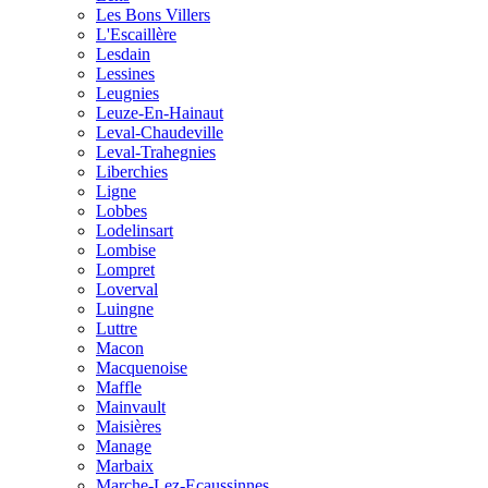
Les Bons Villers
L'Escaillère
Lesdain
Lessines
Leugnies
Leuze-En-Hainaut
Leval-Chaudeville
Leval-Trahegnies
Liberchies
Ligne
Lobbes
Lodelinsart
Lombise
Lompret
Loverval
Luingne
Luttre
Macon
Macquenoise
Maffle
Mainvault
Maisières
Manage
Marbaix
Marche-Lez-Ecaussinnes