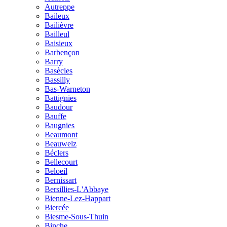
Autreppe
Baileux
Bailièvre
Bailleul
Baisieux
Barbençon
Barry
Basècles
Bassilly
Bas-Warneton
Battignies
Baudour
Bauffe
Baugnies
Beaumont
Beauwelz
Béclers
Bellecourt
Beloeil
Bernissart
Bersillies-L'Abbaye
Bienne-Lez-Happart
Biercée
Biesme-Sous-Thuin
Binche