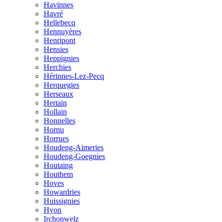
Havinnes
Havré
Hellebecq
Hennuyères
Henripont
Hensies
Heppignies
Herchies
Hérinnes-Lez-Pecq
Herquegies
Herseaux
Hertain
Hollain
Honnelles
Hornu
Horrues
Houdeng-Aimeries
Houdeng-Goegnies
Houtaing
Houthem
Hoves
Howardries
Huissignies
Hyon
Irchonwelz