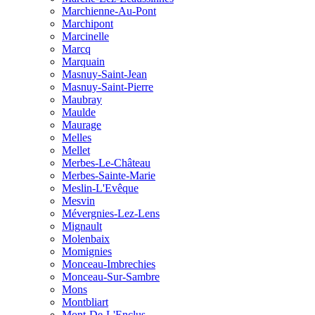
Marchienne-Au-Pont
Marchipont
Marcinelle
Marcq
Marquain
Masnuy-Saint-Jean
Masnuy-Saint-Pierre
Maubray
Maulde
Maurage
Melles
Mellet
Merbes-Le-Château
Merbes-Sainte-Marie
Meslin-L'Evêque
Mesvin
Mévergnies-Lez-Lens
Mignault
Molenbaix
Momignies
Monceau-Imbrechies
Monceau-Sur-Sambre
Mons
Montbliart
Mont-De-L'Enclus