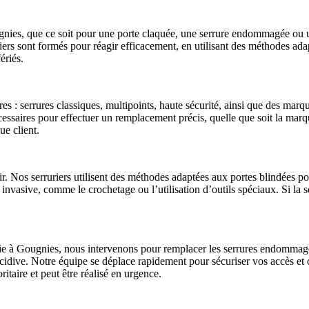
ougnies, que ce soit pour une porte claquée, une serrure endommagée ou 
ers sont formés pour réagir efficacement, en utilisant des méthodes ada
ériés.
s : serrures classiques, multipoints, haute sécurité, ainsi que des mar
écessaires pour effectuer un remplacement précis, quelle que soit la mar
ue client.
r. Nos serruriers utilisent des méthodes adaptées aux portes blindées po
 invasive, comme le crochetage ou l’utilisation d’outils spéciaux. Si la
ie à Gougnies, nous intervenons pour remplacer les serrures endommagées
 récidive. Notre équipe se déplace rapidement pour sécuriser vos accès et
oritaire et peut être réalisé en urgence.