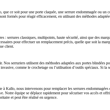
allo, que ce soit pour une porte claquée, une serrure endommagée ou un c
 sont formés pour réagir efficacement, en utilisant des méthodes adapté
s : serrures classiques, multipoints, haute sécurité, ainsi que des mar
écessaires pour effectuer un remplacement précis, quelle que soit la mar
ue client.
r. Nos serruriers utilisent des méthodes adaptées aux portes blindées po
 invasive, comme le crochetage ou l’utilisation d’outils spéciaux. Si la
e à Kallo, nous intervenons pour remplacer les serrures endommagées et
idive. Notre équipe se déplace rapidement pour sécuriser vos accès et off
oritaire et peut être réalisé en urgence.