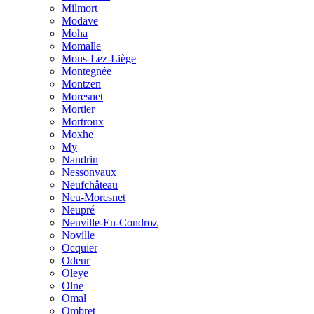
Milmort
Modave
Moha
Momalle
Mons-Lez-Liège
Montegnée
Montzen
Moresnet
Mortier
Mortroux
Moxhe
My
Nandrin
Nessonvaux
Neufchâteau
Neu-Moresnet
Neupré
Neuville-En-Condroz
Noville
Ocquier
Odeur
Oleye
Olne
Omal
Ombret