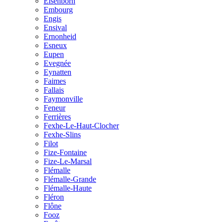
Elsenborn
Embourg
Engis
Ensival
Ernonheid
Esneux
Eupen
Evegnée
Eynatten
Faimes
Fallais
Faymonville
Feneur
Ferrières
Fexhe-Le-Haut-Clocher
Fexhe-Slins
Filot
Fize-Fontaine
Fize-Le-Marsal
Flémalle
Flémalle-Grande
Flémalle-Haute
Fléron
Flône
Fooz