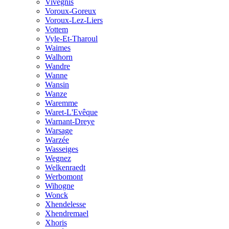
Vivegnis
Voroux-Goreux
Voroux-Lez-Liers
Vottem
Vyle-Et-Tharoul
Waimes
Walhorn
Wandre
Wanne
Wansin
Wanze
Waremme
Waret-L'Evêque
Warnant-Dreye
Warsage
Warzée
Wasseiges
Wegnez
Welkenraedt
Werbomont
Wihogne
Wonck
Xhendelesse
Xhendremael
Xhoris