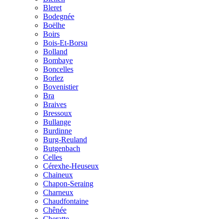
Bleret
Bodegnée
Boëlhe
Boirs
Bois-Et-Borsu
Bolland
Bombaye
Boncelles
Borlez
Bovenistier
Bra
Braives
Bressoux
Bullange
Burdinne
Burg-Reuland
Butgenbach
Celles
Cérexhe-Heuseux
Chaineux
Chapon-Seraing
Charneux
Chaudfontaine
Chênée
Cheratte