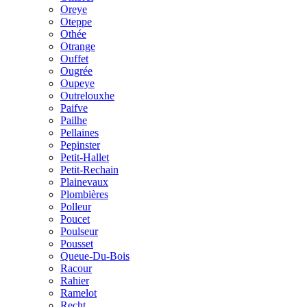
Oreye
Oteppe
Othée
Otrange
Ouffet
Ougrée
Oupeye
Outrelouxhe
Paifve
Pailhe
Pellaines
Pepinster
Petit-Hallet
Petit-Rechain
Plainevaux
Plombières
Polleur
Poucet
Poulseur
Pousset
Queue-Du-Bois
Racour
Rahier
Ramelot
Recht