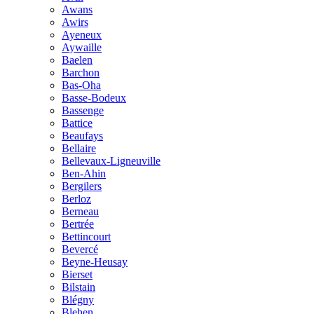
Awans
Awirs
Ayeneux
Aywaille
Baelen
Barchon
Bas-Oha
Basse-Bodeux
Bassenge
Battice
Beaufays
Bellaire
Bellevaux-Ligneuville
Ben-Ahin
Bergilers
Berloz
Berneau
Bertrée
Bettincourt
Bevercé
Beyne-Heusay
Bierset
Bilstain
Blégny
Blehen