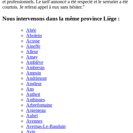
et professionnels. Le tarif annoncé a été respecté et le serrurier a été
courtois. Je referai appel à eux sans hésiter.”
Nous intervenons dans la même province Liège :
Abée
Abolens
Acosse
Aineffe
Alleur
Amay
Amblève
Ambresin
Ampsin
Andrimont
Angleur
Ans
Antheit
Anthisnes
Arbrefontaine
Argenteau
Aubel
Avennes
Avernas-Le-Bauduin
Avin