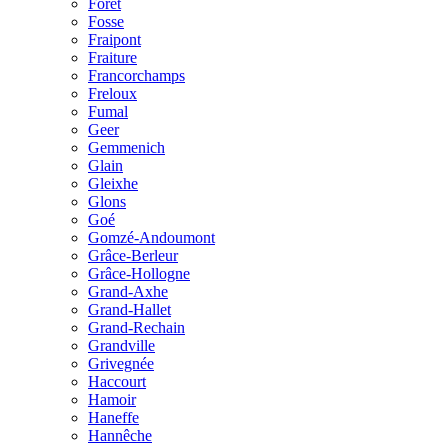
Forêt
Fosse
Fraipont
Fraiture
Francorchamps
Freloux
Fumal
Geer
Gemmenich
Glain
Gleixhe
Glons
Goé
Gomzé-Andoumont
Grâce-Berleur
Grâce-Hollogne
Grand-Axhe
Grand-Hallet
Grand-Rechain
Grandville
Grivegnée
Haccourt
Hamoir
Haneffe
Hannêche