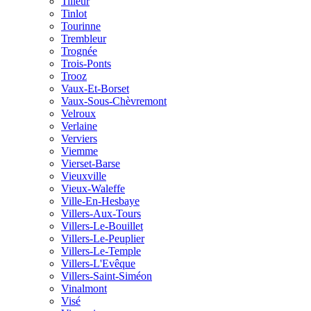
Tilleur
Tinlot
Tourinne
Trembleur
Trognée
Trois-Ponts
Trooz
Vaux-Et-Borset
Vaux-Sous-Chèvremont
Velroux
Verlaine
Verviers
Viemme
Vierset-Barse
Vieuxville
Vieux-Waleffe
Ville-En-Hesbaye
Villers-Aux-Tours
Villers-Le-Bouillet
Villers-Le-Peuplier
Villers-Le-Temple
Villers-L'Evêque
Villers-Saint-Siméon
Vinalmont
Visé