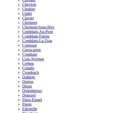
Chevron
Chokier
Ciplet
Clavier
Clermont
Clermont-Sous-Huy
Comblain-Au-Pont
Comblain-Fairon
Comblain-La-Tour
Cornesse
Corswarem
Couthuin
Cras-Avernas
Crehen
Crisnée
Crombach
Dalhem
Darion
Dison
Dolembreux
Donceel
Eben-Emael
Ehein
Ellemelle