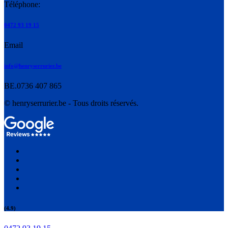
Téléphone:
0472 93 19 15
Email
info@henryserrurier.be
BE.0736 407 865
© henryserrurier.be - Tous droits réservés.
(4.9)