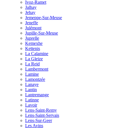
Ivoz-Ramet
Jalhay
Jehay
Jemeppe-Sur-Meuse
Jeneffe
Julémont
Jupille-Sur-Meuse
Juprelle
Kemexhe
Kettenis
La Calamine
La Gleize
La Reid
Lambermont
Lamine
Lamontzée
Lanaye
Lantin
Lantremange
Latinne
Lavoir
Lens-Saint-Remy
Lens-Saint-Servais
Lens-Sur-Geer
Les Avins