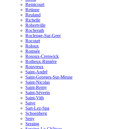
Remicourt
Retinne
Reuland
Richelle
Robertville
Rocherath
Roclenge-Sur-Geer
Rocourt
Roloux
Romsée
Rosoux-Crenwick
Rotheux-Rimière
Rouvreux
Saint-André
Saint-Georges-Sur-Meuse
Saint-Nicolas
Saint-Remy
Saint-Séverin
Saint-Vith
Saive
Sart-Lez-Spa
Schoenberg
Seny
Seraing
Seraing-Le-Château