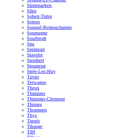
Sippenaeken
Slins
Soheit-Tinlot
Soiron
Sougné-Remouchamps
Soumagne
Sourbrodt
Spa
Sprimont
Stavelot
Stembert
Stoumont
Strée-Lez-Huy
Tavier
Terwagne
Theux
Thimister
Thimister-Clermont
Thisnes
Thommen
Thys
Tignée
Tihange
Tilff