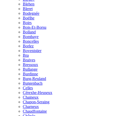
Blehen
Bleret
Bodegnée
Boëlhe
Boirs
Bois-Et-Borsu
Bolland
Bombaye
Boncelles
Borlez
Bovenistier
Bra
Braives
Bressoux
Bullange
Burdinne
Burg-Reuland
Butgenbach
Celles
Cérexhe-Heuseux
Chaineux
Chapon-Seraing
Charneux
Chaudfontaine
Chênée