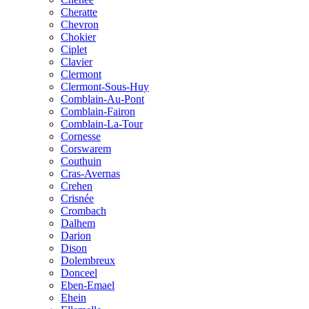
Cheratte
Chevron
Chokier
Ciplet
Clavier
Clermont
Clermont-Sous-Huy
Comblain-Au-Pont
Comblain-Fairon
Comblain-La-Tour
Cornesse
Corswarem
Couthuin
Cras-Avernas
Crehen
Crisnée
Crombach
Dalhem
Darion
Dison
Dolembreux
Donceel
Eben-Emael
Ehein