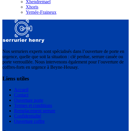
Xhendremael
Xhoris
Yernée-Fraineux
Nos serruriers experts sont spécialisés dans l’ouverture de porte en
urgence, quelle que soit la situation : clé perdue, serrure cassée ou
porte verrouillée. Nous intervenons également pour l’ouverture de
coffres-forts en urgence à Beyne-Heusay.
Liens utiles
Accueil
Contact
Ouverture porte
Termes et conditions
Remplacement serrure
Confidentialité
Ouverture coffre