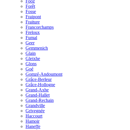
Fooz
Forêt
Fosse
Fraipont
Fraiture
Francorchamps
Freloux
Fumal
Geer
Gemmenich
Glain
Gleixhe
Glons
Goé
Gomzé-Andoumont
Grâce-Berleur
Grâce-Hollogne
Grand-Axhe
Grand-Hallet
Grand-Rechain
Grandville
Grivegnée
Haccourt
Hamoir
Haneffe