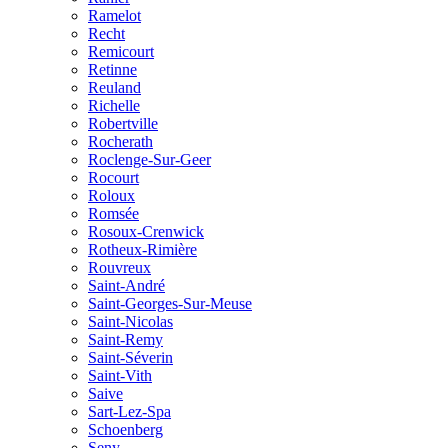
Ramelot
Recht
Remicourt
Retinne
Reuland
Richelle
Robertville
Rocherath
Roclenge-Sur-Geer
Rocourt
Roloux
Romsée
Rosoux-Crenwick
Rotheux-Rimière
Rouvreux
Saint-André
Saint-Georges-Sur-Meuse
Saint-Nicolas
Saint-Remy
Saint-Séverin
Saint-Vith
Saive
Sart-Lez-Spa
Schoenberg
Seny