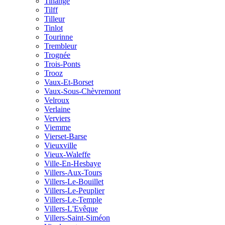
Tihange
Tilff
Tilleur
Tinlot
Tourinne
Trembleur
Trognée
Trois-Ponts
Trooz
Vaux-Et-Borset
Vaux-Sous-Chèvremont
Velroux
Verlaine
Verviers
Viemme
Vierset-Barse
Vieuxville
Vieux-Waleffe
Ville-En-Hesbaye
Villers-Aux-Tours
Villers-Le-Bouillet
Villers-Le-Peuplier
Villers-Le-Temple
Villers-L'Evêque
Villers-Saint-Siméon