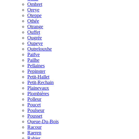
Ombret
Oreye
Oteppe
Othée
Otrange
Ouffet
Ougrée
Oupeye
Outrelouxhe
Paifve
Pailhe
Pellaines
Pepinster
Petit-Hallet
Petit-Rechain
Plainevaux
Plombières
Polleur
Poucet
Poulseur
Pousset
Queue-Du-Bois
Racour
Raeren
Rahier