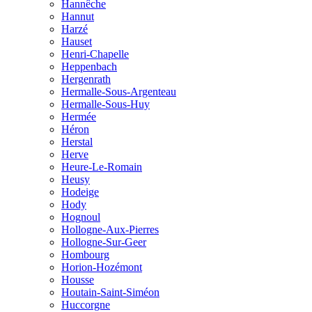
Hannêche
Hannut
Harzé
Hauset
Henri-Chapelle
Heppenbach
Hergenrath
Hermalle-Sous-Argenteau
Hermalle-Sous-Huy
Hermée
Héron
Herstal
Herve
Heure-Le-Romain
Heusy
Hodeige
Hody
Hognoul
Hollogne-Aux-Pierres
Hollogne-Sur-Geer
Hombourg
Horion-Hozémont
Housse
Houtain-Saint-Siméon
Huccorgne