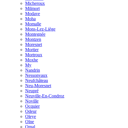
Micheroux
Milmort
Modave
Moha
Momalle
Mons-Lez-Liège
Montegnée
Montzen
Moresnet
Mortier
Mortroux
Moxhe
My
Nandrin
Nessonvaux
Neufchâteau
Neu-Moresnet
Neupré
Neuville-En-Condroz
Noville
Ocquier
Odeur
Oleye
Olne
Omal