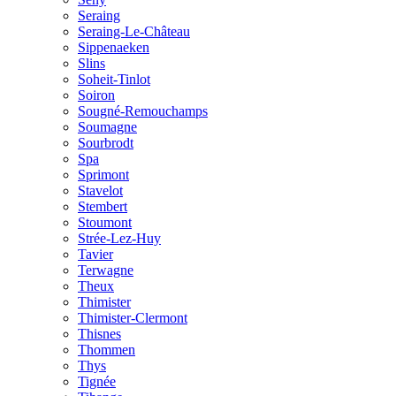
Seraing
Seraing-Le-Château
Sippenaeken
Slins
Soheit-Tinlot
Soiron
Sougné-Remouchamps
Soumagne
Sourbrodt
Spa
Sprimont
Stavelot
Stembert
Stoumont
Strée-Lez-Huy
Tavier
Terwagne
Theux
Thimister
Thimister-Clermont
Thisnes
Thommen
Thys
Tignée