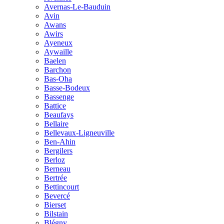
Avernas-Le-Bauduin
Avin
Awans
Awirs
Ayeneux
Aywaille
Baelen
Barchon
Bas-Oha
Basse-Bodeux
Bassenge
Battice
Beaufays
Bellaire
Bellevaux-Ligneuville
Ben-Ahin
Bergilers
Berloz
Berneau
Bertrée
Bettincourt
Bevercé
Bierset
Bilstain
Blégny