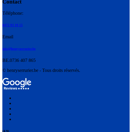
Contact
Téléphone:
0472 93 19 15
Email
info@henryserrurier.be
BE.0736 407 865
© henryserrurier.be - Tous droits réservés.
(4.9)