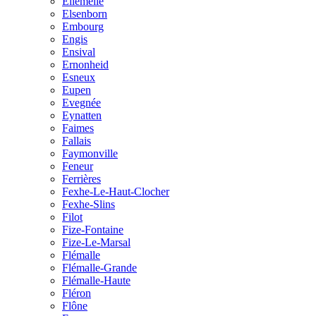
Ellemelle
Elsenborn
Embourg
Engis
Ensival
Ernonheid
Esneux
Eupen
Evegnée
Eynatten
Faimes
Fallais
Faymonville
Feneur
Ferrières
Fexhe-Le-Haut-Clocher
Fexhe-Slins
Filot
Fize-Fontaine
Fize-Le-Marsal
Flémalle
Flémalle-Grande
Flémalle-Haute
Fléron
Flône