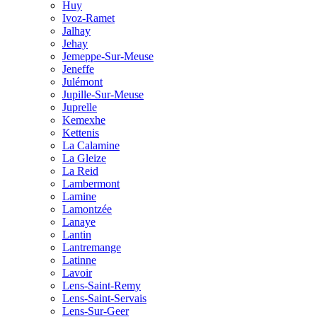
Huy
Ivoz-Ramet
Jalhay
Jehay
Jemeppe-Sur-Meuse
Jeneffe
Julémont
Jupille-Sur-Meuse
Juprelle
Kemexhe
Kettenis
La Calamine
La Gleize
La Reid
Lambermont
Lamine
Lamontzée
Lanaye
Lantin
Lantremange
Latinne
Lavoir
Lens-Saint-Remy
Lens-Saint-Servais
Lens-Sur-Geer