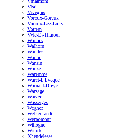
Vinalmont
Visé
Vivegnis
Voroux-Goreux
Voroux-Lez-Liers
Vottem
Vyle-Et-Tharoul
Waimes
Walhorn
Wandre
Wanne
Wansin
Wanze
Waremme
Waret-L'Evêque
Warnant-Dreye
Warsage
Warzée
Wasseiges
Wegnez
Welkenraedt
Werbomont
Wihogne
Wonck
Xhendelesse