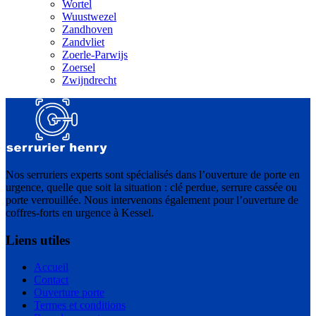
Wortel
Wuustwezel
Zandhoven
Zandvliet
Zoerle-Parwijs
Zoersel
Zwijndrecht
Nos serruriers experts sont spécialisés dans l’ouverture de porte en
urgence, quelle que soit la situation : clé perdue, serrure cassée ou
porte verrouillée. Nous intervenons également pour l’ouverture de
coffres-forts en urgence à Kessel.
Liens utiles
Accueil
Contact
Ouverture porte
Termes et conditions