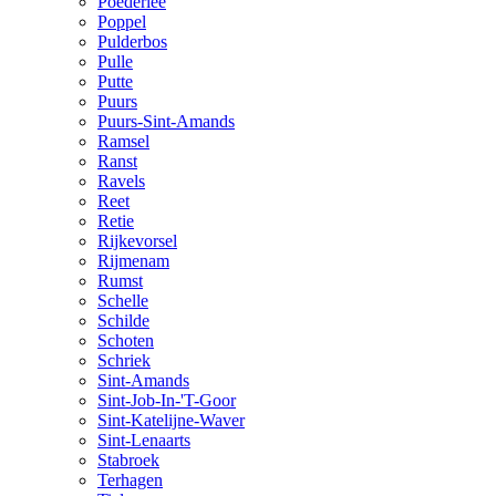
Poederlee
Poppel
Pulderbos
Pulle
Putte
Puurs
Puurs-Sint-Amands
Ramsel
Ranst
Ravels
Reet
Retie
Rijkevorsel
Rijmenam
Rumst
Schelle
Schilde
Schoten
Schriek
Sint-Amands
Sint-Job-In-'T-Goor
Sint-Katelijne-Waver
Sint-Lenaarts
Stabroek
Terhagen