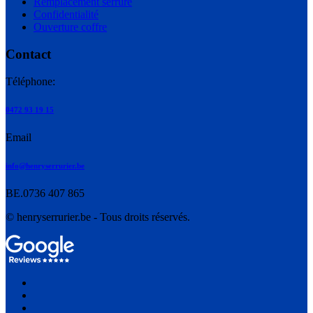
Remplacement serrure
Confidentialité
Ouverture coffre
Contact
Téléphone:
0472 93 19 15
Email
info@henryserrurier.be
BE.0736 407 865
© henryserrurier.be - Tous droits réservés.