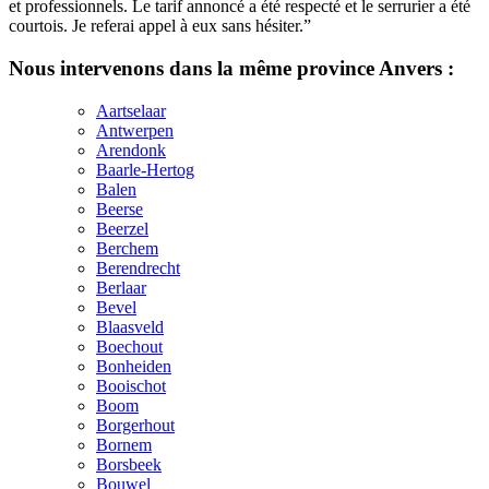
et professionnels. Le tarif annoncé a été respecté et le serrurier a été
courtois. Je referai appel à eux sans hésiter.”
Nous intervenons dans la même province Anvers :
Aartselaar
Antwerpen
Arendonk
Baarle-Hertog
Balen
Beerse
Beerzel
Berchem
Berendrecht
Berlaar
Bevel
Blaasveld
Boechout
Bonheiden
Booischot
Boom
Borgerhout
Bornem
Borsbeek
Bouwel