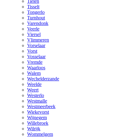
Tielen
Tisselt
Tongerlo
Turnhout
Varendonk
Veerle
Viersel
Vlimmeren
Vorselaar
Vorst
Vosselaar
Vremde
Waarloos
Walem
Wechelderzande
Weelde
Weert
Westerlo
Westmalle
Westmeerbeek
Wiekevorst
Wijnegem
Willebroek
Wilrijk
Wommelgem