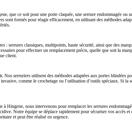
ingene, que ce soit pour une porte claquée, une serrure endommagée ou u
rs sont formés pour réagir efficacement, en utilisant des méthodes adap
ériés.
s : serrures classiques, multipoints, haute sécurité, ainsi que des mar
écessaires pour effectuer un remplacement précis, quelle que soit la mar
ue client.
r. Nos serruriers utilisent des méthodes adaptées aux portes blindées po
 invasive, comme le crochetage ou l’utilisation d’outils spéciaux. Si la
ie à Hingene, nous intervenons pour remplacer les serrures endommagées 
 récidive. Notre équipe se déplace rapidement pour sécuriser vos accès et
oritaire et peut être réalisé en urgence.