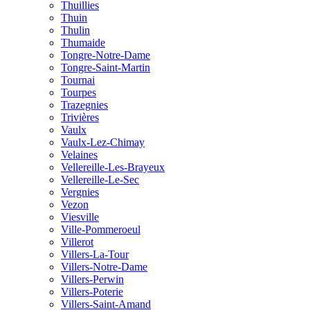
Thuillies
Thuin
Thulin
Thumaide
Tongre-Notre-Dame
Tongre-Saint-Martin
Tournai
Tourpes
Trazegnies
Trivières
Vaulx
Vaulx-Lez-Chimay
Velaines
Vellereille-Les-Brayeux
Vellereille-Le-Sec
Vergnies
Vezon
Viesville
Ville-Pommeroeul
Villerot
Villers-La-Tour
Villers-Notre-Dame
Villers-Perwin
Villers-Poterie
Villers-Saint-Amand