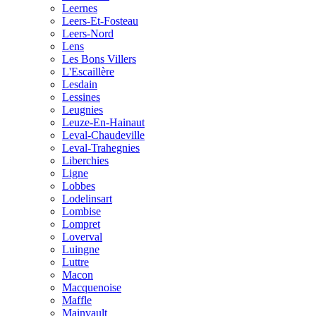
Leernes
Leers-Et-Fosteau
Leers-Nord
Lens
Les Bons Villers
L'Escaillère
Lesdain
Lessines
Leugnies
Leuze-En-Hainaut
Leval-Chaudeville
Leval-Trahegnies
Liberchies
Ligne
Lobbes
Lodelinsart
Lombise
Lompret
Loverval
Luingne
Luttre
Macon
Macquenoise
Maffle
Mainvault