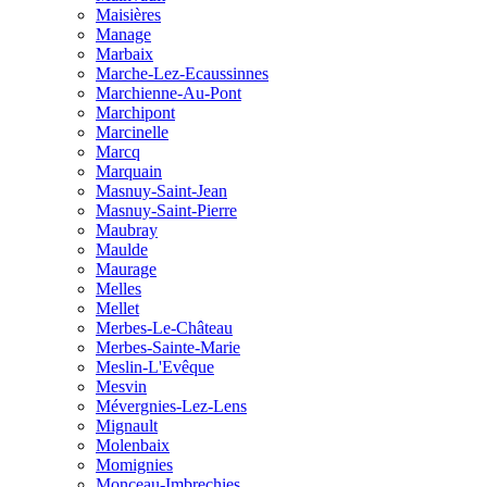
Maisières
Manage
Marbaix
Marche-Lez-Ecaussinnes
Marchienne-Au-Pont
Marchipont
Marcinelle
Marcq
Marquain
Masnuy-Saint-Jean
Masnuy-Saint-Pierre
Maubray
Maulde
Maurage
Melles
Mellet
Merbes-Le-Château
Merbes-Sainte-Marie
Meslin-L'Evêque
Mesvin
Mévergnies-Lez-Lens
Mignault
Molenbaix
Momignies
Monceau-Imbrechies