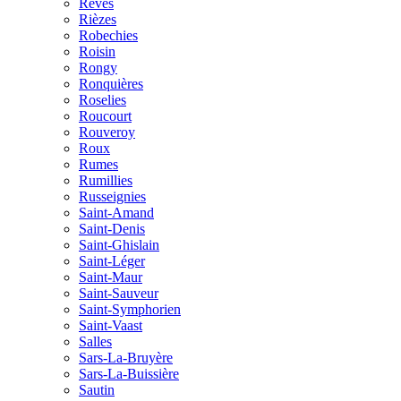
Rèves
Rièzes
Robechies
Roisin
Rongy
Ronquières
Roselies
Roucourt
Rouveroy
Roux
Rumes
Rumillies
Russeignies
Saint-Amand
Saint-Denis
Saint-Ghislain
Saint-Léger
Saint-Maur
Saint-Sauveur
Saint-Symphorien
Saint-Vaast
Salles
Sars-La-Bruyère
Sars-La-Buissière
Sautin