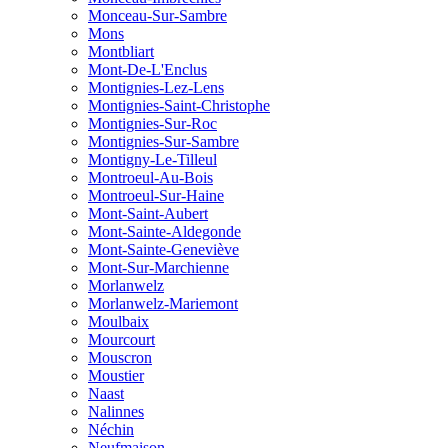
Monceau-Sur-Sambre
Mons
Montbliart
Mont-De-L'Enclus
Montignies-Lez-Lens
Montignies-Saint-Christophe
Montignies-Sur-Roc
Montignies-Sur-Sambre
Montigny-Le-Tilleul
Montroeul-Au-Bois
Montroeul-Sur-Haine
Mont-Saint-Aubert
Mont-Sainte-Aldegonde
Mont-Sainte-Geneviève
Mont-Sur-Marchienne
Morlanwelz
Morlanwelz-Mariemont
Moulbaix
Mourcourt
Mouscron
Moustier
Naast
Nalinnes
Néchin
Neufmaison