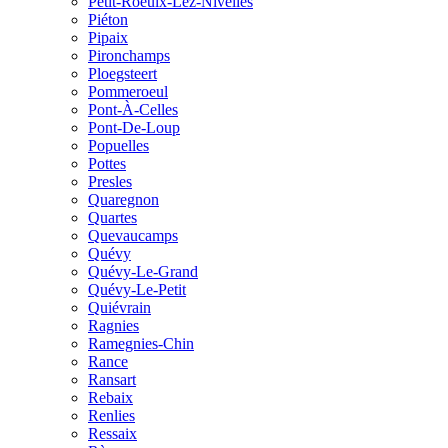
Petit-Roeulx-Lez-Nivelles
Piéton
Pipaix
Pironchamps
Ploegsteert
Pommeroeul
Pont-À-Celles
Pont-De-Loup
Popuelles
Pottes
Presles
Quaregnon
Quartes
Quevaucamps
Quévy
Quévy-Le-Grand
Quévy-Le-Petit
Quiévrain
Ragnies
Ramegnies-Chin
Rance
Ransart
Rebaix
Renlies
Ressaix