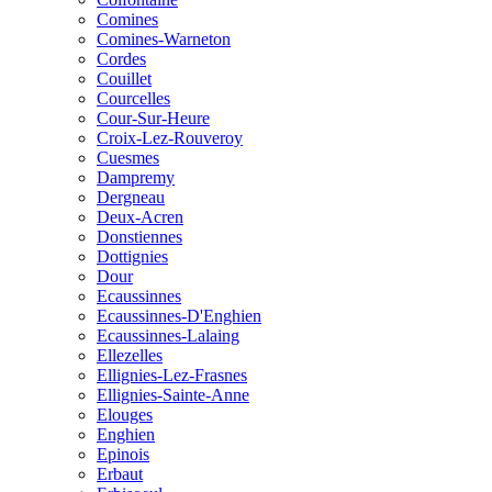
Comines
Comines-Warneton
Cordes
Couillet
Courcelles
Cour-Sur-Heure
Croix-Lez-Rouveroy
Cuesmes
Dampremy
Dergneau
Deux-Acren
Donstiennes
Dottignies
Dour
Ecaussinnes
Ecaussinnes-D'Enghien
Ecaussinnes-Lalaing
Ellezelles
Ellignies-Lez-Frasnes
Ellignies-Sainte-Anne
Elouges
Enghien
Epinois
Erbaut