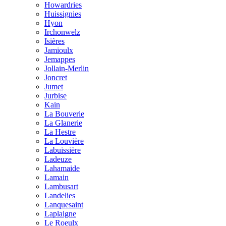
Howardries
Huissignies
Hyon
Irchonwelz
Isières
Jamioulx
Jemappes
Jollain-Merlin
Joncret
Jumet
Jurbise
Kain
La Bouverie
La Glanerie
La Hestre
La Louvière
Labuissière
Ladeuze
Lahamaide
Lamain
Lambusart
Landelies
Lanquesaint
Laplaigne
Le Roeulx