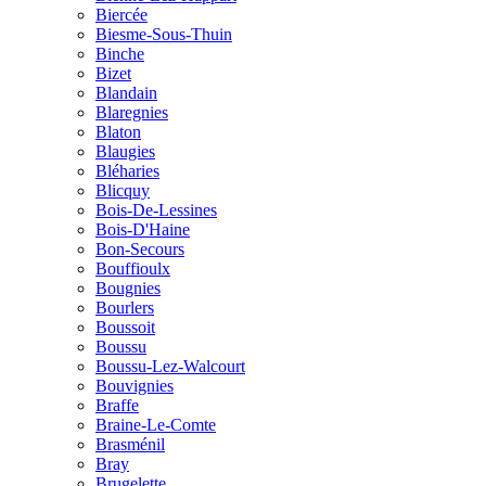
Biercée
Biesme-Sous-Thuin
Binche
Bizet
Blandain
Blaregnies
Blaton
Blaugies
Bléharies
Blicquy
Bois-De-Lessines
Bois-D'Haine
Bon-Secours
Bouffioulx
Bougnies
Bourlers
Boussoit
Boussu
Boussu-Lez-Walcourt
Bouvignies
Braffe
Braine-Le-Comte
Brasménil
Bray
Brugelette