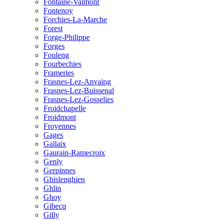
Fontaine-Valmont
Fontenoy
Forchies-La-Marche
Forest
Forge-Philippe
Forges
Fouleng
Fourbechies
Frameries
Frasnes-Lez-Anvaing
Frasnes-Lez-Buissenal
Frasnes-Lez-Gosselies
Froidchapelle
Froidmont
Froyennes
Gages
Gallaix
Gaurain-Ramecroix
Genly
Gerpinnes
Ghislenghien
Ghlin
Ghoy
Gibecq
Gilly