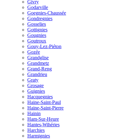
Givry
Godarville
Goegnies-Chaussée
Gondregnies
Gosselies
Gottignies
Gougnies
Goutroux
Gouy-Lez-Piéton
Gozée
Grandglise
Grandmetz
Grand-Reng
Grandrieu
Graty
Grosage
Guignies
Hacquegnies
Haine-Saint-Paul
Haine-Saint-Pierre
Hainin
Ham-Sur-Heure
Hantes-Wihéries
Harchies
Harmignies