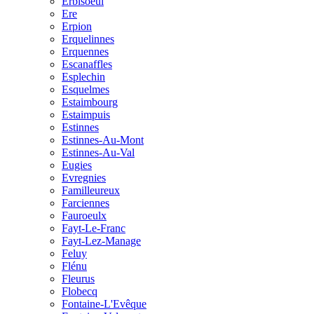
Erbisoeul
Ere
Erpion
Erquelinnes
Erquennes
Escanaffles
Esplechin
Esquelmes
Estaimbourg
Estaimpuis
Estinnes
Estinnes-Au-Mont
Estinnes-Au-Val
Eugies
Evregnies
Familleureux
Farciennes
Fauroeulx
Fayt-Le-Franc
Fayt-Lez-Manage
Feluy
Flénu
Fleurus
Flobecq
Fontaine-L'Evêque