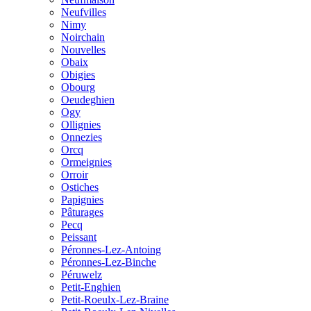
Neufvilles
Nimy
Noirchain
Nouvelles
Obaix
Obigies
Obourg
Oeudeghien
Ogy
Ollignies
Onnezies
Orcq
Ormeignies
Orroir
Ostiches
Papignies
Pâturages
Pecq
Peissant
Péronnes-Lez-Antoing
Péronnes-Lez-Binche
Péruwelz
Petit-Enghien
Petit-Roeulx-Lez-Braine