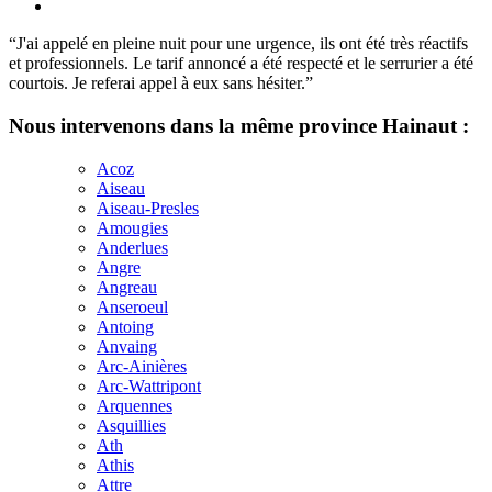
“J'ai appelé en pleine nuit pour une urgence, ils ont été très réactifs
et professionnels. Le tarif annoncé a été respecté et le serrurier a été
courtois. Je referai appel à eux sans hésiter.”
Nous intervenons dans la même province Hainaut :
Acoz
Aiseau
Aiseau-Presles
Amougies
Anderlues
Angre
Angreau
Anseroeul
Antoing
Anvaing
Arc-Ainières
Arc-Wattripont
Arquennes
Asquillies
Ath
Athis
Attre