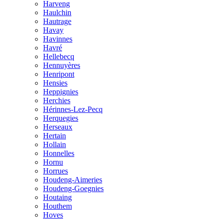
Harveng
Haulchin
Hautrage
Havay
Havinnes
Havré
Hellebecq
Hennuyères
Henripont
Hensies
Heppignies
Herchies
Hérinnes-Lez-Pecq
Herquegies
Herseaux
Hertain
Hollain
Honnelles
Hornu
Horrues
Houdeng-Aimeries
Houdeng-Goegnies
Houtaing
Houthem
Hoves