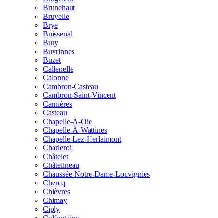
Brunehaut
Bruyelle
Brye
Buissenal
Bury
Buvrinnes
Buzet
Callenelle
Calonne
Cambron-Casteau
Cambron-Saint-Vincent
Carnières
Casteau
Chapelle-À-Oie
Chapelle-À-Wattines
Chapelle-Lez-Herlaimont
Charleroi
Châtelet
Châtelineau
Chaussée-Notre-Dame-Louvignies
Chercq
Chièvres
Chimay
Ciply
Colfontaine