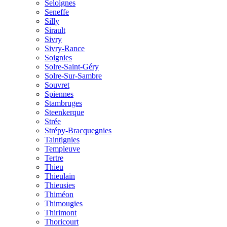
Seloignes
Seneffe
Silly
Sirault
Sivry
Sivry-Rance
Soignies
Solre-Saint-Géry
Solre-Sur-Sambre
Souvret
Spiennes
Stambruges
Steenkerque
Strée
Strépy-Bracquegnies
Taintignies
Templeuve
Tertre
Thieu
Thieulain
Thieusies
Thiméon
Thimougies
Thirimont
Thoricourt