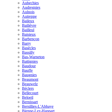
Aubechies
Audregnies
Aulnois
Autreppe
Baileux
Bailièvre
Bailleul
Baisieux
Barbençon
Barry
Basècles
Bassilly
Bas-Warneton
Battignies
Baudour
Bauffe
Baugnies
Beaumont
Beauwelz
Béclers
Bellecourt
Beloeil
Bernissart
Bersillies-L'Abbaye
Bienne-Lez-Happart