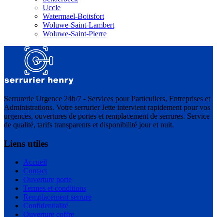
Uccle
Watermael-Boitsfort
Woluwe-Saint-Lambert
Woluwe-Saint-Pierre
Serrurerie Urgence 24h/7 - Services pour Particuliers, Entreprises et
Administrations. Votre serrurier Jette intervient rapidement pour vos
urgences, ouvertures de portes et remplacement de serrures. Service
de qualité, tarifs transparents et disponibilité jour et nuit.
Liens utiles
Accueil
Contact
Ouverture porte
Termes et conditions
Remplacement serrure
Confidentialité
Ouverture coffre