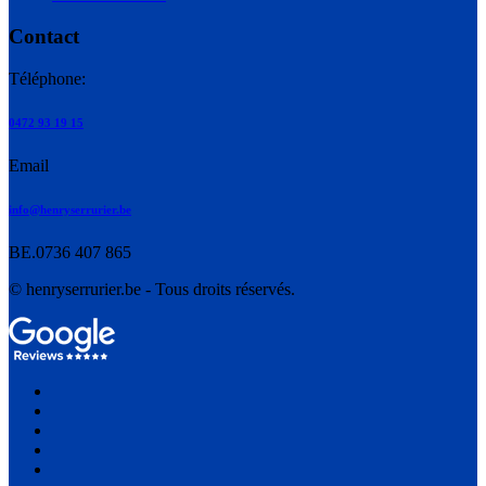
Contact
Téléphone:
0472 93 19 15
Email
info@henryserrurier.be
BE.0736 407 865
© henryserrurier.be - Tous droits réservés.