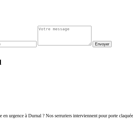
Envoyer
l
ge en urgence à Durnal ? Nos serruriers interviennent pour porte claqué