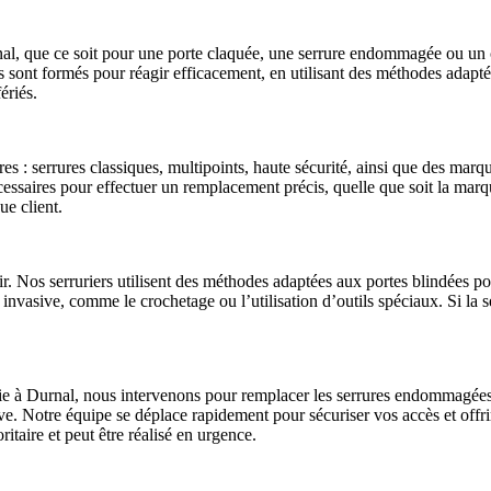
urnal, que ce soit pour une porte claquée, une serrure endommagée ou un
s sont formés pour réagir efficacement, en utilisant des méthodes adapté
ériés.
s : serrures classiques, multipoints, haute sécurité, ainsi que des mar
écessaires pour effectuer un remplacement précis, quelle que soit la mar
ue client.
r. Nos serruriers utilisent des méthodes adaptées aux portes blindées po
 invasive, comme le crochetage ou l’utilisation d’outils spéciaux. Si la
e à Durnal, nous intervenons pour remplacer les serrures endommagées e
idive. Notre équipe se déplace rapidement pour sécuriser vos accès et off
oritaire et peut être réalisé en urgence.