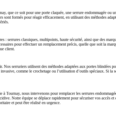
ournay, que ce soit pour une porte claquée, une serrure endommagée ou u
rs sont formés pour réagir efficacement, en utilisant des méthodes adap
ériés.
s : serrures classiques, multipoints, haute sécurité, ainsi que des mar
écessaires pour effectuer un remplacement précis, quelle que soit la mar
ue client.
r. Nos serruriers utilisent des méthodes adaptées aux portes blindées po
 invasive, comme le crochetage ou l’utilisation d’outils spéciaux. Si la
e à Tournay, nous intervenons pour remplacer les serrures endommagées 
 récidive. Notre équipe se déplace rapidement pour sécuriser vos accès et
oritaire et peut être réalisé en urgence.