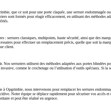
pgrimbie, que ce soit pour une porte claquée, une serrure endommagée ou
iers sont formés pour réagir efficacement, en utilisant des méthodes ad
ériés.
s : serrures classiques, multipoints, haute sécurité, ainsi que des mar
écessaires pour effectuer un remplacement précis, quelle que soit la mar
ue client.
r. Nos serruriers utilisent des méthodes adaptées aux portes blindées po
 invasive, comme le crochetage ou l’utilisation d’outils spéciaux. Si la
ie à Opgrimbie, nous intervenons pour remplacer les serrures endommagé
 récidive. Notre équipe se déplace rapidement pour sécuriser vos accès et
oritaire et peut être réalisé en urgence.