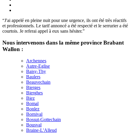
“J'ai appelé en pleine nuit pour une urgence, ils ont été très réactifs
et professionnels. Le tarif annoncé a été respecté et le serrurier a été
courtois. Je referai appel à eux sans hésiter.”
Nous intervenons dans la même province Brabant
Wallon :
Archennes
Autre-Eglise
Baisy-Thy
Baulers
Beauvechain
Bierges
Bierghes
Biez
Bomal
Bonlez
Bornival
Bossut-Gottechain
Bousval
Braine-L'Alleud