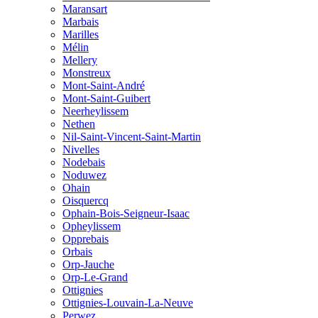
Maransart
Marbais
Marilles
Mélin
Mellery
Monstreux
Mont-Saint-André
Mont-Saint-Guibert
Neerheylissem
Nethen
Nil-Saint-Vincent-Saint-Martin
Nivelles
Nodebais
Noduwez
Ohain
Oisquercq
Ophain-Bois-Seigneur-Isaac
Opheylissem
Opprebais
Orbais
Orp-Jauche
Orp-Le-Grand
Ottignies
Ottignies-Louvain-La-Neuve
Perwez