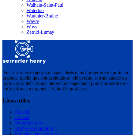
Walhain-Saint-Paul
Waterloo
Wauthier-Braine
Wavre
Ways
Zétrud-Lumay
Nos serruriers experts sont spécialisés dans l’ouverture de porte en
urgence, quelle que soit la situation : clé perdue, serrure cassée ou
porte verrouillée. Nous intervenons également pour l’ouverture de
coffres-forts en urgence à Saint-Remy-Geest.
Liens utiles
Accueil
Contact
Ouverture porte
Termes et conditions
Remplacement serrure