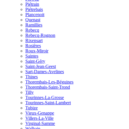
Piétrain
Piétrebais
Plancenoit
Quenast
Ramillies
Rebecq
Rebecq-Rognon
Rixensart
Rosières
Roux-Miroir
Saintes
Saint-Géry
Saint-Jean-Geest
Sart-Dames-Avelines
Thines
Thorembais-Les-Béguines
Thorembais-Saint-Trond
Tilly
Tourinnes-La-Grosse
Tourinnes-Saint-Lambert
Tubize
Vieux-Genappe
Villers-La-Ville
Virginal-Samme
Walhain