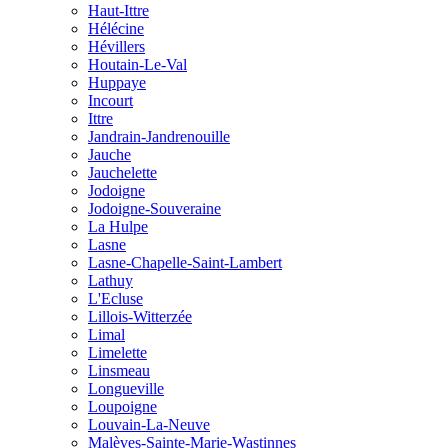
Haut-Ittre
Hélécine
Hévillers
Houtain-Le-Val
Huppaye
Incourt
Ittre
Jandrain-Jandrenouille
Jauche
Jauchelette
Jodoigne
Jodoigne-Souveraine
La Hulpe
Lasne
Lasne-Chapelle-Saint-Lambert
Lathuy
L'Ecluse
Lillois-Witterzée
Limal
Limelette
Linsmeau
Longueville
Loupoigne
Louvain-La-Neuve
Malèves-Sainte-Marie-Wastinnes