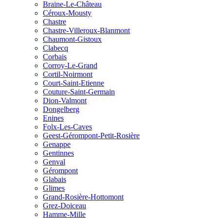
Braine-Le-Château
Céroux-Mousty
Chastre
Chastre-Villeroux-Blanmont
Chaumont-Gistoux
Clabecq
Corbais
Corroy-Le-Grand
Cortil-Noirmont
Court-Saint-Etienne
Couture-Saint-Germain
Dion-Valmont
Dongelberg
Enines
Folx-Les-Caves
Geest-Gérompont-Petit-Rosière
Genappe
Gentinnes
Genval
Gérompont
Glabais
Glimes
Grand-Rosière-Hottomont
Grez-Doiceau
Hamme-Mille